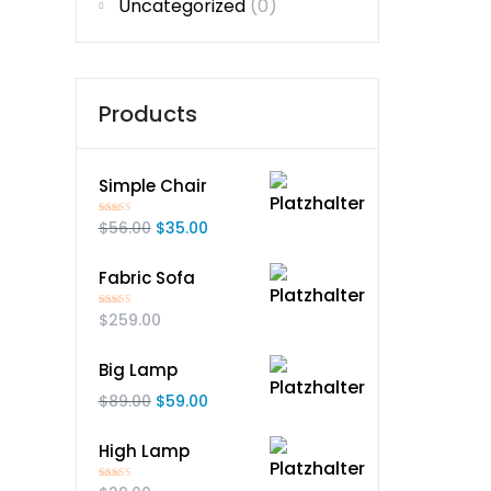
Uncategorized
(0)
Products
Simple Chair
Bewertet
$
56.00
$
35.00
mit
4.50
von 5
Fabric Sofa
Bewertet mit
$
259.00
5.00
von 5
Big Lamp
$
89.00
$
59.00
High Lamp
Bewertet