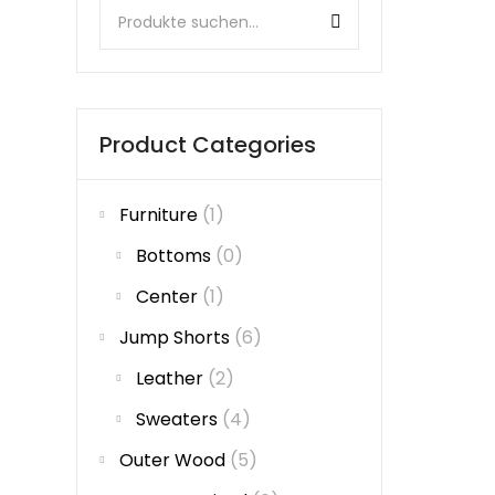
Product Categories
Furniture
(1)
Bottoms
(0)
Center
(1)
Jump Shorts
(6)
Leather
(2)
Sweaters
(4)
Outer Wood
(5)